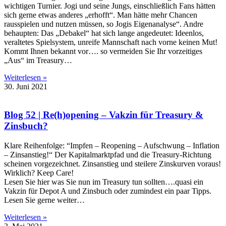
wichtigen Turnier. Jogi und seine Jungs, einschließlich Fans hätten
sich gerne etwas anderes „erhofft“. Man hätte mehr Chancen
rausspielen und nutzen müssen, so Jogis Eigenanalyse“. Andre
behaupten: Das „Debakel“ hat sich lange angedeutet: Ideenlos,
veraltetes Spielsystem, unreife Mannschaft nach vorne keinen Mut!
Kommt Ihnen bekannt vor…. so vermeiden Sie Ihr vorzeitiges
„Aus“ im Treasury…
Weiterlesen »
30. Juni 2021
Blog 52 | Re(h)opening – Vakzin für Treasury &
Zinsbuch?
Klare Reihenfolge: “Impfen – Reopening – Aufschwung – Inflation
– Zinsanstieg!“ Der Kapitalmarktpfad und die Treasury-Richtung
scheinen vorgezeichnet. Zinsanstieg und steilere Zinskurven voraus!
Wirklich? Keep Care!
Lesen Sie hier was Sie nun im Treasury tun sollten….quasi ein
Vakzin für Depot A und Zinsbuch oder zumindest ein paar Tipps.
Lesen Sie gerne weiter…
Weiterlesen »