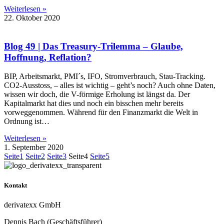
Weiterlesen »
22. Oktober 2020
Blog 49 | Das Treasury-Trilemma – Glaube,
Hoffnung, Reflation?
BIP, Arbeitsmarkt, PMI´s, IFO, Stromverbrauch, Stau-Tracking.
CO2-Ausstoss, – alles ist wichtig – geht’s noch? Auch ohne Daten,
wissen wir doch, die V-förmige Erholung ist längst da. Der
Kapitalmarkt hat dies und noch ein bisschen mehr bereits
vorweggenommen. Während für den Finanzmarkt die Welt in
Ordnung ist…
Weiterlesen »
1. September 2020
Seite
1
Seite
2
Seite
3
Seite
4
Seite
5
Kontakt
derivatexx GmbH
Dennis Bach (Geschäftsführer)