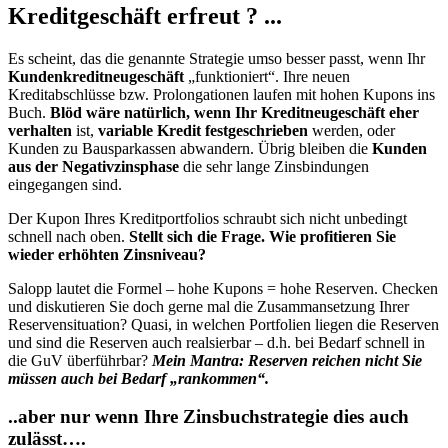
Kreditgeschäft erfreut ? ...
Es scheint, das die genannte Strategie umso besser passt, wenn Ihr
Kundenkreditneugeschäft
„funktioniert“. Ihre neuen
Kreditabschlüsse bzw. Prolongationen laufen mit hohen Kupons ins
Buch.
Blöd wäre natürlich, wenn Ihr Kreditneugeschäft
eher
verhalten
ist,
variable Kredit festgeschrieben
werden, oder
Kunden zu Bausparkassen abwandern. Übrig bleiben die
Kunden
aus der Negativzinsphase
die sehr lange Zinsbindungen
eingegangen sind.
Der Kupon Ihres Kreditportfolios schraubt sich nicht unbedingt
schnell nach oben.
Stellt sich die Frage. Wie profitieren Sie
wieder erhöhten Zinsniveau?
Salopp lautet die Formel – hohe Kupons = hohe Reserven. Checken
und diskutieren Sie doch gerne mal die Zusammansetzung Ihrer
Reservensituation? Quasi, in welchen Portfolien liegen die Reserven
und sind die Reserven auch realsierbar – d.h. bei Bedarf schnell in
die GuV überführbar?
Mein Mantra: Reserven reichen nicht Sie
müssen auch bei Bedarf „rankommen“.
..aber nur wenn Ihre Zinsbuchstrategie dies auch
zulässt….