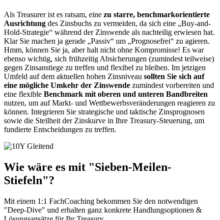
Als Treasurer ist es ratsam, eine
zu starre, benchmarkorientierte
Ausrichtung
des Zinsbuchs zu vermeiden, da sich eine „Buy-and-
Hold-Strategie“ während der Zinswende als nachteilig erwiesen hat.
Klar Sie machen ja gerade „Passiv“ um „Prognosefrei“ zu agieren.
Hmm, können Sie ja, aber halt nicht ohne Kompromisse! Es war
ebenso wichtig, sich frühzeitig Absicherungen (zumindest teilweise)
gegen Zinsanstiege zu treffen und flexibel zu bleiben. Im jetzigen
Umfeld auf dem aktuellen hohen Zinsniveau
sollten Sie sich auf
eine mögliche Umkehr der Zinswende
zumindest vorbereiten und
eine flexible
Benchmark mit oberen und unteren Bandbreiten
nutzen, um auf Markt- und Wettbewerbsveränderungen reagieren zu
können. Integrieren Sie strategische und taktische Zinsprognosen
sowie die Steilheit der Zinskurve in Ihre Treasury-Steuerung, um
fundierte Entscheidungen zu treffen.
Wie wäre es mit "Sieben-Meilen-
Stiefeln"?
Mit einem 1:1 FachCoaching bekommen Sie den notwendigen
"Deep-Dive" und erhalten ganz konkrete Handlungsoptionen &
Lösungsansätze für Ihr Treasury