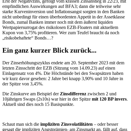
Erst der Negativzins, gefolgt vom krassen Zinsanstieg in 22/23, mit
empfindlichen Auswirkungen auf BFA3; dann die teilweise sehr
starke Kurveninversion und Inflationsangst sorgten in den Banken
nicht unbedingt für einen überbordenten Appetit in der Assetklasse
Bonds, zumal Banken immer noch mit dem äußerst liquiden
Wertpapiersurrogat des risikolosen EZB-Floaters mit aktuellem
Kupon von 3,75% profitieren. Wer zum Teufel braucht da noch
„risikobehaftete“ Bonds…?
Ein ganz kurzer Blick zurück...
Der Zinserhöhungszyklus endete am 20. September 2023 mit dem
letzten Zinsschritt der EZB (Sitzung vom 14.09.23) auf einen
Einlagensatz von 4%. Die Höchstände bei den Swapsätzen haben
wir kurz davor gesehen: 2 Jahre bei knapp 3,90% und 10 Jahre in
der Spitze von 3,45%.
Die Zinskurve am Beispiel der
Zinsdifferenz
zwischen 2 und
10jährigen Swaps (2s10s) war hier in der Spitze
mit 120 BP invers
.
Aktuell sind dies noch 15 Basispunkte.
Schaut man sich die
impliziten Zinsvolatilitäten
– oder besser
gesagt die impliziten Angstprämien- am Zinsmarkt an, fällt auf, dass