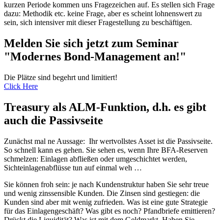
kurzen Periode kommen uns Fragezeichen auf. Es stellen sich Frage
dazu: Methodik etc. keine Frage, aber es scheint lohnenswert zu
sein, sich intensiver mit dieser Fragestellung zu beschäftigen.
Melden Sie sich jetzt zum Seminar
"Modernes Bond-Management an!"
Die Plätze sind begehrt und limitiert!
Click Here
Treasury als ALM-Funktion, d.h. es gibt
auch die Passivseite
Zunächst mal ne Aussage: Ihr wertvollstes Asset ist die Passivseite.
So schnell kann es gehen. Sie sehen es, wenn Ihre BFA-Reserven
schmelzen: Einlagen abfließen oder umgeschichtet werden,
Sichteinlagenabflüsse tun auf einmal weh …
Sie können froh sein: je nach Kundenstruktur haben Sie sehr treue
und wenig zinssensible Kunden. Die Zinsen sind gestiegen: die
Kunden sind aber mit wenig zufrieden. Was ist eine gute Strategie
für das Einlagengeschäft? Was gibt es noch? Pfandbriefe emittieren?
Drückt die Liquidität? Was ist mit dem Geldmarkt. Haben Sie