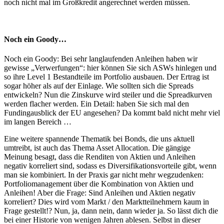
noch nicht mal im Großkredit angerechnet werden müssen.
Noch ein Goody…
Noch ein Goody: Bei sehr langlaufenden Anleihen haben wir
gewisse „Verwerfungen“: hier können Sie sich ASWs hinlegen und
so ihre Level 1 Bestandteile im Portfolio ausbauen. Der Ertrag ist
sogar höher als auf der Einlage. Wie sollten sich die Spreads
entwickeln? Nun die Zinskurve wird steiler und die Spreadkurven
werden flacher werden. Ein Detail: haben Sie sich mal den
Fundingausblick der EU angesehen? Da kommt bald nicht mehr viel
im langen Bereich …
Eine weitere spannende Thematik bei Bonds, die uns aktuell
umtreibt, ist auch das Thema Asset Allocation. Die gängige
Meinung besagt, dass die Renditen von Aktien und Anleihen
negativ korreliert sind, sodass es Diversifikationsvorteile gibt, wenn
man sie kombiniert. In der Praxis gar nicht mehr wegzudenken:
Portfoliomanagement über die Kombination von Aktien und
Anleihen! Aber die Frage: Sind Anleihen und Aktien negativ
korreliert? Dies wird vom Markt / den Marktteilnehmern kaum in
Frage gestellt!? Nun, ja, dann nein, dann wieder ja. So lässt dich die
bei einer Historie von wenigen Jahren ablesen.
Selbst in dieser