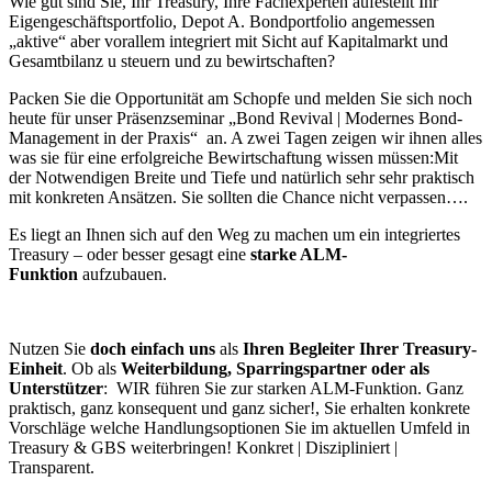
Wie gut sind Sie, Ihr Treasury, Ihre Fachexperten aufestellt Ihr
Eigengeschäftsportfolio, Depot A. Bondportfolio angemessen
„aktive“ aber vorallem integriert mit Sicht auf Kapitalmarkt und
Gesamtbilanz u steuern und zu bewirtschaften?
Packen Sie die Opportunität am Schopfe und melden Sie sich noch
heute für unser Präsenzseminar „Bond Revival | Modernes Bond-
Management in der Praxis“ an. A zwei Tagen zeigen wir ihnen alles
was sie für eine erfolgreiche Bewirtschaftung wissen müssen:Mit
der Notwendigen Breite und Tiefe und natürlich sehr sehr praktisch
mit konkreten Ansätzen. Sie sollten die Chance nicht verpassen….
Es liegt an Ihnen sich auf den Weg zu machen um ein integriertes
Treasury – oder besser gesagt eine
starke ALM-
Funktion
aufzubauen.
Nutzen Sie
doch einfach uns
als
Ihren Begleiter Ihrer Treasury-
Einheit
. Ob als
Weiterbildung, Sparringspartner oder als
Unterstützer
: WIR führen Sie zur starken ALM-Funktion. Ganz
praktisch, ganz konsequent und ganz sicher!, Sie erhalten konkrete
Vorschläge welche Handlungsoptionen Sie im aktuellen Umfeld in
Treasury & GBS weiterbringen! Konkret | Diszipliniert |
Transparent.