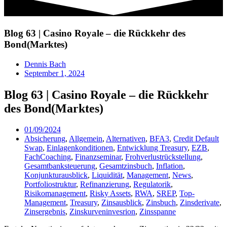
Blog 63 | Casino Royale – die Rückkehr des
Bond(Marktes)
Dennis Bach
September 1, 2024
Blog 63 | Casino Royale – die Rückkehr
des Bond(Marktes)
01/09/2024
Absicherung
,
Allgemein
,
Alternativen
,
BFA3
,
Credit Default
Swap
,
Einlagenkonditionen
,
Entwicklung Treasury
,
EZB
,
FachCoaching
,
Finanzseminar
,
Frohverlustrückstellung
,
Gesamtbanksteuerung
,
Gesamtzinsbuch
,
Inflation
,
Konjunkturausblick
,
Liquidität
,
Management
,
News
,
Portfoliostruktur
,
Refinanzierung
,
Regulatorik
,
Risikomanagement
,
Risky Assets
,
RWA
,
SREP
,
Top-
Management
,
Treasury
,
Zinsausblick
,
Zinsbuch
,
Zinsderivate
,
Zinsergebnis
,
Zinskurveninvesrion
,
Zinsspanne