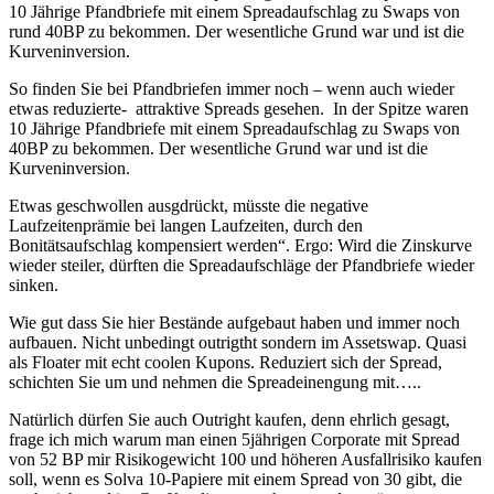
10 Jährige Pfandbriefe mit einem Spreadaufschlag zu Swaps von
rund 40BP zu bekommen. Der wesentliche Grund war und ist die
Kurveninversion.
So finden Sie bei Pfandbriefen immer noch – wenn auch wieder
etwas reduzierte- attraktive Spreads gesehen. In der Spitze waren
10 Jährige Pfandbriefe mit einem Spreadaufschlag zu Swaps von
40BP zu bekommen. Der wesentliche Grund war und ist die
Kurveninversion.
Etwas geschwollen ausgdrückt, müsste die negative
Laufzeitenprämie bei langen Laufzeiten, durch den
Bonitätsaufschlag kompensiert werden“. Ergo: Wird die Zinskurve
wieder steiler, dürften die Spreadaufschläge der Pfandbriefe wieder
sinken.
Wie gut dass Sie hier Bestände aufgebaut haben und immer noch
aufbauen. Nicht unbedingt outrigtht sondern im Assetswap. Quasi
als Floater mit echt coolen Kupons. Reduziert sich der Spread,
schichten Sie um und nehmen die Spreadeinengung mit…..
Natürlich dürfen Sie auch Outright kaufen, denn ehrlich gesagt,
frage ich mich warum man einen 5jährigen Corporate mit Spread
von 52 BP mir Risikogewicht 100 und höheren Ausfallrisiko kaufen
soll, wenn es Solva 10-Papiere mit einem Spread von 30 gibt, die