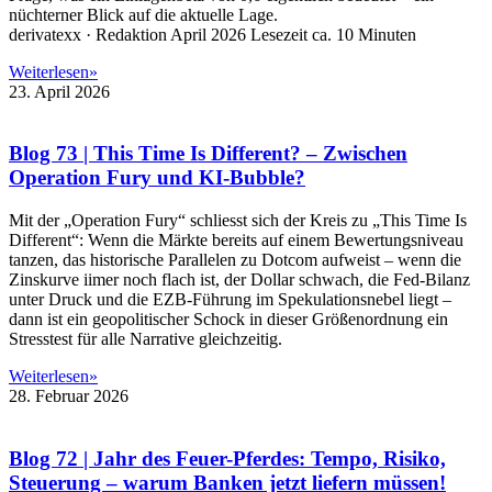
nüchterner Blick auf die aktuelle Lage.
derivatexx · Redaktion April 2026 Lesezeit ca. 10 Minuten
Weiterlesen»
23. April 2026
Blog 73 | This Time Is Different? – Zwischen
Operation Fury und KI-Bubble?
Mit der „Operation Fury“ schliesst sich der Kreis zu „This Time Is
Different“: Wenn die Märkte bereits auf einem Bewertungsniveau
tanzen, das historische Parallelen zu Dotcom aufweist – wenn die
Zinskurve iimer noch flach ist, der Dollar schwach, die Fed-Bilanz
unter Druck und die EZB-Führung im Spekulationsnebel liegt –
dann ist ein geopolitischer Schock in dieser Größenordnung ein
Stresstest für alle Narrative gleichzeitig.
Weiterlesen»
28. Februar 2026
Blog 72 | Jahr des Feuer-Pferdes: Tempo, Risiko,
Steuerung – warum Banken jetzt liefern müssen!