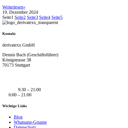
Weiterlesen»
19. Dezember 2024
Seite
1
Seite
2
Seite
3
Seite
4
Seite
5
Kontakt
derivatexx GmbH
Dennis Bach (Geschäftsführer)
Königstrasse 38
70173 Stuttgart
+49 (0) 160 311 83 29
info@derivatexx.de
Mo-Do:
9:30 – 21:00
Fr:
6:00 – 21:00
Wichtige Links
Blog
Whatsapp-Gruppe
Datenschutz