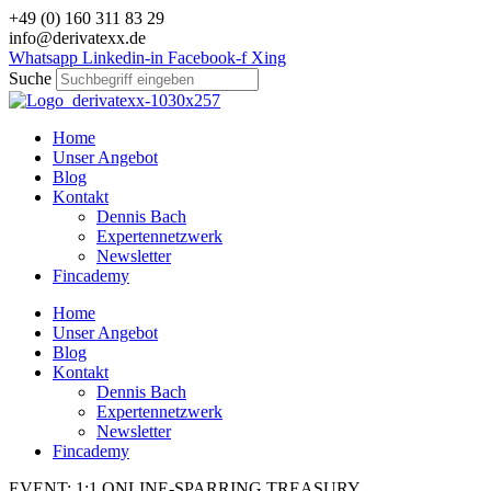
Zum
+49 (0) 160 311 83 29
Inhalt
info@derivatexx.de
wechseln
Whatsapp
Linkedin-in
Facebook-f
Xing
Suche
Home
Unser Angebot
Blog
Kontakt
Dennis Bach
Expertennetzwerk
Newsletter
Fincademy
Home
Unser Angebot
Blog
Kontakt
Dennis Bach
Expertennetzwerk
Newsletter
Fincademy
EVENT: 1:1 ONLINE-SPARRING TREASURY