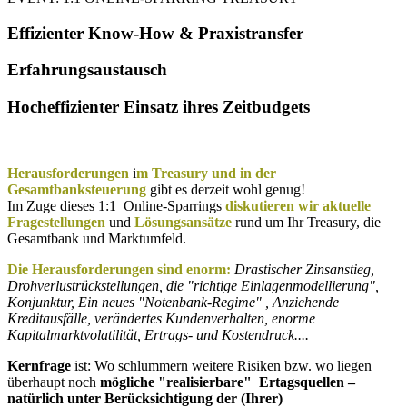
Effizienter Know-How & Praxistransfer
Erfahrungsaustausch
Hocheffizienter Einsatz ihres Zeitbudgets
Herausforderungen
i
m Treasury und in der
Gesamtbanksteuerung
gibt es derzeit wohl genug!
Im Zuge dieses 1:1 Online-Sparrings
diskutieren wir aktuelle
Fragestellungen
und
Lösungsansätze
rund um Ihr Treasury, die
Gesamtbank und Marktumfeld.
Die Herausforderungen sind enorm:
Drastischer Zinsanstieg,
Drohverlustrückstellungen, die "richtige Einlagenmodellierung",
Konjunktur, Ein neues "Notenbank-Regime" , Anziehende
Kreditausfälle, verändertes Kundenverhalten, enorme
Kapitalmarktvolatilität, Ertrags- und Kostendruck....
Kernfrage
ist: Wo schlummern weitere Risiken bzw. wo liegen
überhaupt noch
mögliche "realisierbare" Ertagsquellen –
natürlich unter Berücksichtigung der (Ihrer)