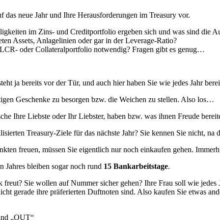
 auf das neue Jahr und Ihre Herausforderungen im Treasury vor.
ligkeiten im Zins- und Creditportfolio ergeben sich und was sind die 
ten Assets, Anlagelinien oder gar in der Leverage-Ratio?
LCR- oder Collateralportfolio notwendig? Fragen gibt es genug…
t ja bereits vor der Tür, und auch hier haben Sie wie jedes Jahr bereit
chtigen Geschenke zu besorgen bzw. die Weichen zu stellen. Also los…
e Ihre Liebste oder Ihr Liebster, haben bzw. was ihnen Freude bereite
isierten Treasury-Ziele für das nächste Jahr? Sie kennen Sie nicht, na 
nkten freuen, müssen Sie eigentlich nur noch einkaufen gehen. Immer
n Jahres bleiben sogar noch rund
15 Bankarbeitstage
.
 freut? Sie wollen auf Nummer sicher gehen? Ihre Frau soll wie jedes 
 nicht gerade ihre präferierten Duftnoten sind. Also kaufen Sie etwas 
 sind „OUT“