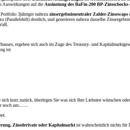
en Auswirkungen auf die
Auslastung des BaFin-200 BP-Zinsschocks
Portfolio 3jähriger nahezu
zinsergebnisneutraler Zahler-Zinsswaps
e
iko (Parallelshift) deutlich, und generieren nahezu dasselbe Zinsergeb
 VaR.
fhauses, ergeben sich auch im Zuge des Treasury- und Kapitalmarktges
g ist:
sich kurz zurück, überlegen Sie was sich Ihre Liebsten wünschen ode
 nur noch um……
et.
ung, Zinsderivate oder Kapitalmarkt
ist wahrscheinlich nichts für I