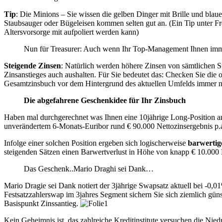
Tip
: Die Minions – Sie wissen die gelben Dinger mit Brille und bla
Staubsauger oder Bügeleisen kommen selten gut an. (Ein Tip unter Fre
Altersvorsorge mit aufpoliert werden kann)
Nun für Treasurer: Auch wenn Ihr Top-Management Ihnen immer 
Steigende Zinsen
: Natürlich werden höhere Zinsen von sämtlichen 
Zinsanstieges auch aushalten. Für Sie bedeutet das: Checken Sie die
Gesamtzinsbuch vor dem Hintergrund des aktuellen Umfelds immer noc
Die abgefahrene Geschenkidee für Ihr Zinsbuch
Haben mal durchgerechnet was Ihnen eine 10jährige Long-Position an 
unverändertem 6-Monats-Euribor rund € 90.000 Nettozinsergebnis p.
Infolge einer solchen Position ergeben sich logischerweise
barwertig
steigenden Sätzen einen Barwertverlust in Höhe von knapp € 10.000 Eu
Das Geschenk..Mario Draghi sei Dank…
Mario Dragie sei Dank notiert der 3jährige Swapsatz aktuell bei -0,
Festsatzzahlerswap im 3jahres Segment sichern Sie sich ziemlich güns
Basispunkt Zinssantieg.
Kein Geheimnis ist, das zahlreiche Kreditinstitute versuchen die Nie