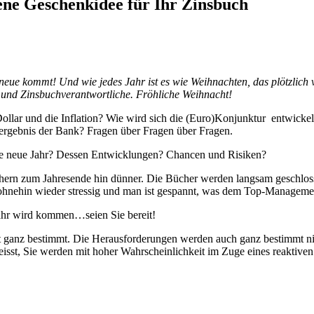
ene Geschenkidee für Ihr Zinsbuch
eue kommt! Und wie jedes Jahr ist es wie Weihnachten, das plötzlich 
r und Zinsbuchverantwortliche. Fröhliche Weihnacht!
lar und die Inflation? Wie wird sich die (Euro)Konjunktur entwickeln 
sergebnis der Bank? Fragen über Fragen über Fragen.
eue neue Jahr? Dessen Entwicklungen? Chancen und Risiken?
ern zum Jahresende hin dünner. Die Bücher werden langsam geschlo
 ohnehin wieder stressig und man ist gespannt, was dem Top-Managemen
ahr wird kommen…seien Sie bereit!
mt ganz bestimmt. Die Herausforderungen werden auch ganz bestimmt ni
isst, Sie werden mit hoher Wahrscheinlichkeit im Zuge eines reaktiven