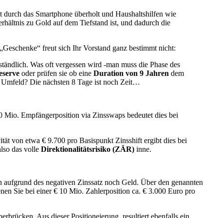
st durch das Smartphone überholt und Haushaltshilfen wie
rhältnis zu Gold auf dem Tiefstand ist, und dadurch die
Geschenke“ freut sich Ihr Vorstand ganz bestimmt nicht:
rständlich. Was oft vergessen wird -man muss die Phase des
eserve
oder prüfen sie ob eine
Duration von 9 Jahren
dem
n Umfeld? Die nächsten 8 Tage ist noch Zeit…
0 Mio. Empfängerposition via Zinsswaps bedeutet dies bei
tät von etwa € 9.700 pro Basispunkt Zinsshift ergibt dies bei
also das volle
Direktionalitätsrisiko (ZÄR)
inne.
ten aufgrund des negativen Zinssatz noch Geld. Über den genannten
nen Sie bei einer € 10 Mio. Zahlerposition ca. € 3.000 Euro pro
brücken. Aus dieser Positioneierung, resultiert ebenfalls ein