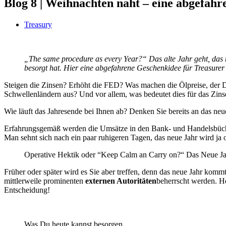
Blog 8 | Weihnachten naht – eine abgefahr
Treasury
„The same procedure as every Year?“ Das alte Jahr geht, das n
besorgt hat. Hier eine abgefahrene Geschenkidee für Treasure
Steigen die Zinsen? Erhöht die FED? Was machen die Ölpreise, der Dol
Schwellenländern aus? Und vor allem, was bedeutet dies für das Zin
Wie läuft das Jahresende bei Ihnen ab? Denken Sie bereits an das n
Erfahrungsgemäß werden die Umsätze in den Bank- und Handelsbüch
Man sehnt sich nach ein paar ruhigeren Tagen, das neue Jahr wird ja
Operative Hektik oder “Keep Calm an Carry on?“ Das Neue J
Früher oder später wird es Sie aber treffen, denn das neue Jahr kom
mittlerweile prominenten
externen Autoritäten
beherrscht werden. He
Entscheidung!
Was Du heute kannst besorgen….