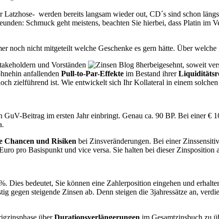
uer Latzhose- werden bereits langsam wieder out, CD´s sind schon läng
unden: Schmuck geht meistens, beachten Sie hierbei, dass Platin im Ve
noch nicht mitgeteilt welche Geschenke es gern hätte. Über welche „
Stakeholdern und Vorständen
herbeigesehnt, soweit ve
 ohnehin anfallenden
Pull-to-Par-Effekte
im Bestand ihrer
Liquiditätsr
h zielführend ist. Wie entwickelt sich Ihr Kollateral in einem solche
GuV-Beitrag im ersten Jahr einbringt. Genau ca. 90 BP. Bei einer € 1
a.
e Chancen und Risiken
bei Zinsveränderungen. Bei einer Zinssensitivi
ro pro Basispunkt und vice versa. Sie halten bei dieser Zinsposition 
01%. Dies bedeutet, Sie können eine Zahlerposition eingehen und erhal
tig gegen steigende Zinsen ab. Denn steigen die 3jahressätze an, verdie
drigzinsphase über
Durationsverlängerungen
im Gesamtzinsbuch zu über