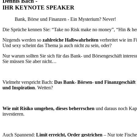
Dennis Bach -
IHR KEYNOTE SPEAKER
Bank, Börse und Finanzen - Ein Mysterium? Never!
Die Sprüche kennen Sie: “Take no Risk make no money”, “Hin & her m
Nirgends werden so
zahlreiche Halbwahrheiten
verbreitet wie im 
Und sexy scheint das Thema ja auch nicht zu sein, oder?
Nur warum sollten Sie sich für das Bank- und Börsengeschäft interes
Sie müssen Sie aber nicht…
Vielmehr verspricht Bach:
Das Bank- Börsen- und Finanzgeschäft h
und Inspiration
. Wetten?
Wie mit Risiko umgehen, dieses beherrschen
und daraus noch Kapi
investieren.
Auch Spannend:
Limit erreicht, Order gestrichen
– Nur tote Fisch