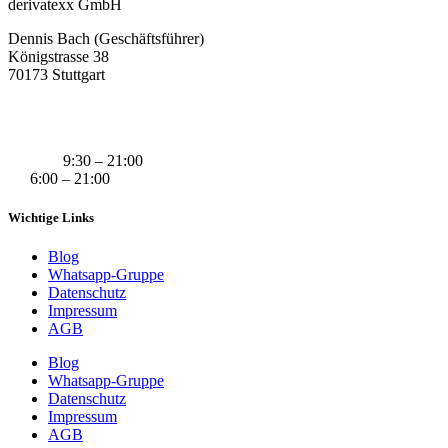
derivatexx GmbH
Dennis Bach (Geschäftsführer)
Königstrasse 38
70173 Stuttgart
+49 (0) 160 311 83 29
info@derivatexx.de
Mo-Do:
9:30 – 21:00
Fr:
6:00 – 21:00
Wichtige Links
Blog
Whatsapp-Gruppe
Datenschutz
Impressum
AGB
Blog
Whatsapp-Gruppe
Datenschutz
Impressum
AGB