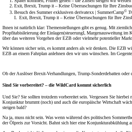
Später kommen, Früher gehen – die Zinsen steigen wir werden
Exit, Brexit, Trump it – Keine Überraschungen für Ihre Zinsbu
©
Besuch des Summer exklusiven derivatexx | SummerCamp
T
I. Exit, Brexit, Trump it – Keine Überraschungen für Ihre Zin
Ihnen ist natürlich klar: Themenstellungen gibt es genug. Mit ziemlic
Propfitabisileierung der Einlagen(steuerungI, Margenausweitung im K
über das weiteren Vorgehen der EZB oder vielmehr potentieller Markt
Wir können sicher sein, es kommt anders als wir denken. Die EZB wird
EZB an einem Fahrplan anlehnen den wir uns wünschen. Im Gegenteil,
Ob der Auslöser Brexit-Verhandlungen, Trump-Sonderdebatten oder d
Sind Sie vorbereitet? – die WildCard kommt sicherlich
Und Sie? Sie sollten trotzdem vorbereitet sein. Vergessen Sie hierbei 
Konjunktur brummt (noch) und auch die europäische Wirtschaft wächst
steigen bald?
Na ja, muss nicht sein. Was wenn während des politischen Sommerthe
der Ölpreis zur Vorsicht. Bahnt sich hier eine Konjunkturabkühlung 