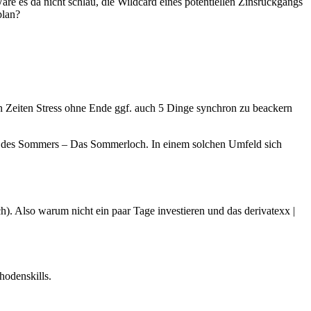
re es da nicht schlau, die Wildcard eines potentiellen Zinsrückgangs
plan?
n Zeiten Stress ohne Ende ggf. auch 5 Dinge synchron zu beackern
s des Sommers – Das Sommerloch. In einem solchen Umfeld sich
. Also warum nicht ein paar Tage investieren und das derivatexx |
hodenskills.