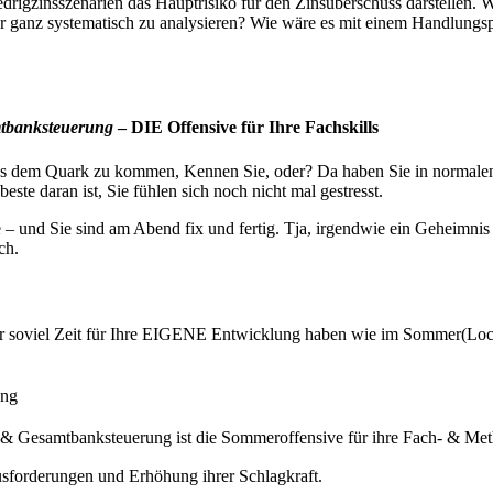
rigzinsszenarien das Hauptrisiko für den Zinsüberschuss darstellen. Wä
ar ganz systematisch zu analysieren? Wie wäre es mit einem Handlungs
tbanksteuerung
– DIE Offensive für Ihre Fachskills
 aus dem Quark zu kommen, Kennen Sie, oder? Da haben Sie in normale
ste daran ist, Sie fühlen sich noch nicht mal gestresst.
– und Sie sind am Abend fix und fertig. Tja, irgendwie ein Geheimni
ch.
hr soviel Zeit für Ihre EIGENE Entwicklung haben wie im Sommer(Loch)
ung
& Gesamtbanksteuerung ist die Sommeroffensive für ihre Fach- & Met
forderungen und Erhöhung ihrer Schlagkraft.