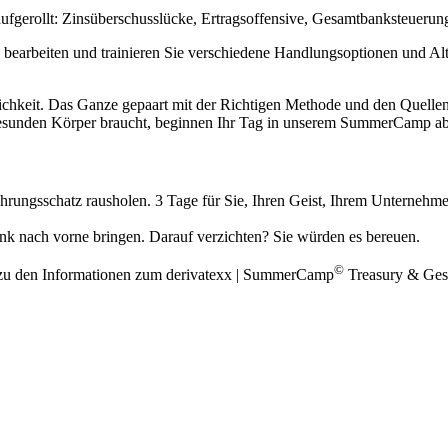
ollt: Zinsüberschusslücke, Ertragsoffensive, Gesamtbanksteuerung, 
 bearbeiten und trainieren Sie verschiedene Handlungsoptionen und Alt
lichkeit. Das Ganze gepaart mit der Richtigen Methode und den Quell
gesunden Körper braucht, beginnen Ihr Tag in unserem SummerCamp abw
hrungsschatz rausholen. 3 Tage für Sie, Ihren Geist, Ihrem Unterne
k nach vorne bringen. Darauf verzichten? Sie würden es bereuen.
©
zu den Informationen zum derivatexx | SummerCamp
Treasury & Ges