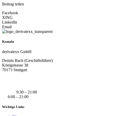
Beitrag teilen
Facebook
XING
LinkedIn
Email
Kontakt
derivatexx GmbH
Dennis Bach (Geschäftsführer)
Königstrasse 38
70173 Stuttgart
+49 (0) 160 311 83 29
info@derivatexx.de
Mo-Do:
9:30 – 21:00
Fr:
6:00 – 21:00
Wichtige Links