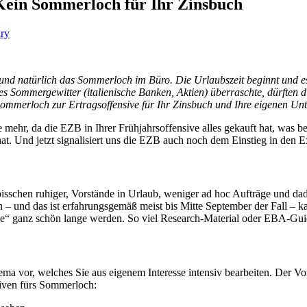
ein Sommerloch für Ihr Zinsbuch
ury
nd natürlich das Sommerloch im Büro. Die Urlaubszeit beginnt und es 
es Sommergewitter (italienische Banken, Aktien) überraschte, dürften
Sommerloch zur Ertragsoffensive für Ihr Zinsbuch und Ihre eigenen U
mehr, da die EZB in Ihrer Frühjahrsoffensive alles gekauft hat, was 
at. Und jetzt signalisiert uns die EZB auch noch dem Einstieg in den Ex
 bisschen ruhiger, Vorstände in Urlaub, weniger ad hoc Aufträge und d
 an – und das ist erfahrungsgemäß meist bis Mitte September der Fall –
“ ganz schön lange werden. So viel Research-Material oder EBA-Guide
 vor, welches Sie aus eigenem Interesse intensiv bearbeiten. Der Vor
tiven fürs Sommerloch: