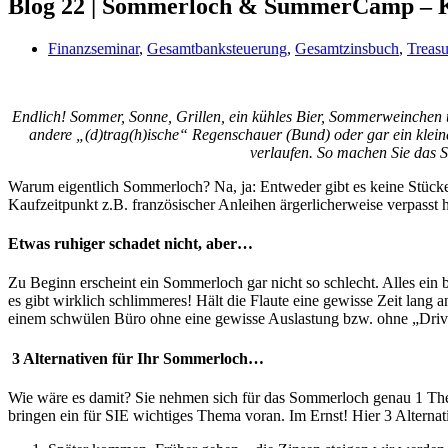
Blog 22 | Sommerloch & SummerCamp – K
Finanzseminar
,
Gesamtbanksteuerung
,
Gesamtzinsbuch
,
Treas
Endlich! Sommer, Sonne, Grillen, ein kühles Bier, Sommerweinchen u
andere „(d)trag(h)ische“ Regenschauer (Bund) oder gar ein klein
verlaufen. So machen Sie das 
Warum eigentlich Sommerloch? Na, ja: Entweder gibt es keine Stücke 
Kaufzeitpunkt z.B. französischer Anleihen ärgerlicherweise verpasst h
Etwas ruhiger schadet nicht, aber…
Zu Beginn erscheint ein Sommerloch gar nicht so schlecht. Alles ein
es gibt wirklich schlimmeres! Hält die Flaute eine gewisse Zeit lang
einem schwülen Büro ohne eine gewisse Auslastung bzw. ohne „Drive
3 Alternativen für Ihr Sommerloch…
Wie wäre es damit? Sie nehmen sich für das Sommerloch genau 1 Thema
bringen ein für SIE wichtiges Thema voran. Im Ernst! Hier 3 Alterna