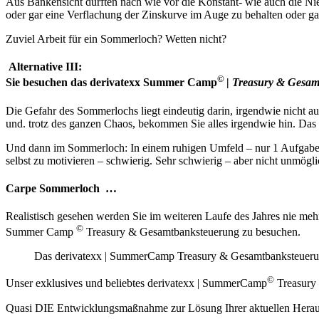
Aus Bankensicht dürften nach wie vor die Konstant- wie auch die Nied
oder gar eine Verflachung der Zinskurve im Auge zu behalten oder g
Zuviel Arbeit für ein Sommerloch? Wetten nicht?
Alternative III:
©
Sie besuchen das derivatexx Summer Camp
|
Treasury & Gesam
Die Gefahr des Sommerlochs liegt eindeutig darin, irgendwie nicht
und. trotz des ganzen Chaos, bekommen Sie alles irgendwie hin. Das be
Und dann im Sommerloch: In einem ruhigen Umfeld – nur 1 Aufgabe 
selbst zu motivieren – schwierig. Sehr schwierig – aber nicht unmögli
Carpe Sommerloch …
Realistisch gesehen werden Sie im weiteren Laufe des Jahres nie me
©
Summer Camp
Treasury & Gesamtbanksteuerung zu besuchen.
Das derivatexx | SummerCamp Treasury & Gesamtbanksteuer
©
Unser exklusives und beliebtes derivatexx | SummerCamp
Treasury 
Quasi DIE Entwicklungsmaßnahme zur Lösung Ihrer aktuellen Heraus