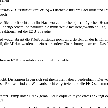
 sehen
ch
reasury & Gesamtbanksteuerung
– Offensive für Ihre Fachskills und I
sbuch
her Sicherheit steht auch ihr Haus vor zahlreichen (un)erträglichen Her
undengeschäft und natürlich die mittlerweile fast liebgewonnene Regul
reaktionen auf die EZB-Strategie.
 weder abrupt die Käufe einstellen noch wird sie sich an der Erhöhung
 die Märkte werden die ein oder andere Zinsrichtung austesten. Das 
iverse EZB-Spekulationen sind ist unerheblich.
nicht; Die Zinsen haben sich seit ihrem Tief nahezu verdreifacht. Der vo
. Politisch sind die Wildcards nicht eingetreten und die FED schummel
aters Trump unter Druck gerät? Der Konjunkturhype etwas abklingt ode
an?