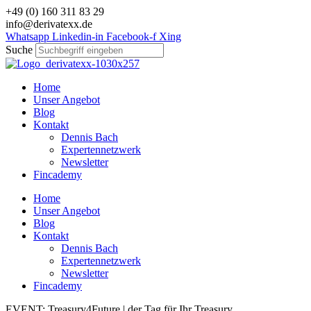
Zum
+49 (0) 160 311 83 29
Inhalt
info@derivatexx.de
wechseln
Whatsapp
Linkedin-in
Facebook-f
Xing
Suche
Home
Unser Angebot
Blog
Kontakt
Dennis Bach
Expertennetzwerk
Newsletter
Fincademy
Home
Unser Angebot
Blog
Kontakt
Dennis Bach
Expertennetzwerk
Newsletter
Fincademy
EVENT: Treasury4Future | der Tag für Ihr Treasury