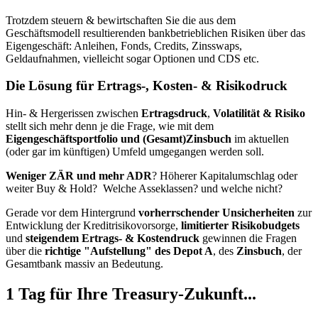
Trotzdem
steuern & bewirtschaften
Sie die aus dem
Geschäftsmodell resultierenden bankbetrieblichen Risiken über das
Eigengeschäft
: Anleihen, Fonds, Credits, Zinsswaps,
Geldaufnahmen, vielleicht sogar Optionen und CDS etc.
Die Lösung für Ertrags-, Kosten- & Risikodruck
Hin- & Hergerissen
zwischen
Ertragsdruck
,
Volatilität & Risiko
stellt sich mehr denn je die Frage,
wie mit dem
Eigengeschäftsportfolio und (Gesamt)Zinsbuch
im aktuellen
(oder gar im künftigen) Umfeld umgegangen werden soll
.
Weniger ZÄR und mehr ADR
? Höherer Kapitalumschlag oder
weiter Buy & Hold? Welche Asseklassen? und welche nicht?
Gerade vor dem Hintergrund
vorherrschender Unsicherheiten
zur
Entwicklung der Kreditrisikovorsorge
,
limitierter
Risikobudgets
und
steigendem Ertrags- & Kostendruck
gewinnen die Fragen
über die
richtige "Aufstellung" des Depot A
, des
Zinsbuch
, der
Gesamtbank massiv an Bedeutung.
1 Tag für Ihre Treasury-Zukunft...